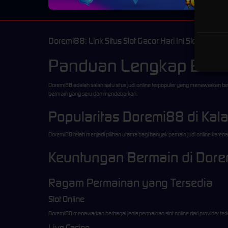
Doremi88: Link Situs Slot Gacor Hari Ini Slot88 O
Panduan Lengkap Berma
Doremi88 adalah salah satu situs judi online terpopuler yang menawarkan berb
bermain yang seru dan mendebarkan.
Popularitas Doremi88 di Kala
Doremi88 telah menjadi pilihan utama bagi banyak pemain judi online kar
Keuntungan Bermain di Dor
Ragam Permainan yang Tersedia
Slot Online
Doremi88 menawarkan berbagai jenis permainan slot online dari provider terk
Live Casino