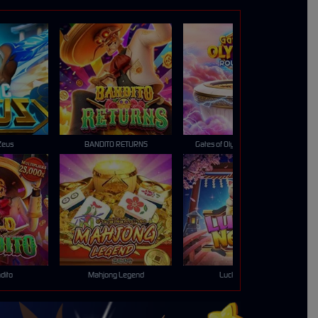
Zeus
BANDITO RETURNS
Gates of Olympus Roulette
dito
Mahjong Legend
Lucky Neko