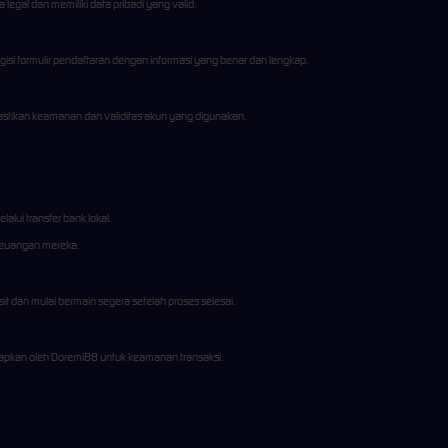
egal dan memiliki data pribadi yang valid.
si formulir pendaftaran dengan informasi yang benar dan lengkap.
emastikan keamanan dan validitas akun yang digunakan.
i transfer bank lokal.
keuangan mereka.
 dan mulai bermain segera setelah proses selesai.
tapkan oleh Doremi88 untuk keamanan transaksi.