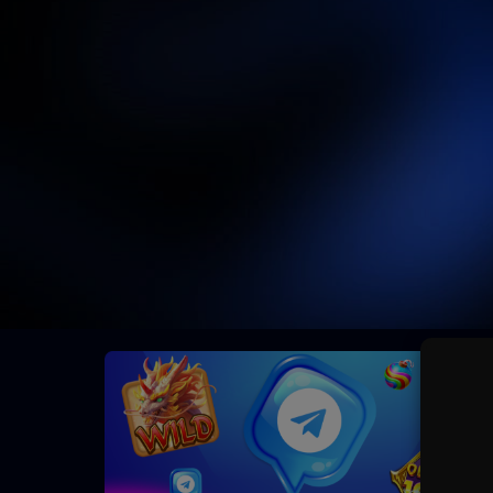
a****1
IDR
3,694,000.00
Sweet Bonanza 1000
ktlanti****k
IDR
3,644,740.00
Sugar Rush Super Scatter
j****e
IDR
2,893,250.00
Sweet Bonanza Super Scatter
hokite****6
IDR
2,587,600.00
Mahjong Wins 2
abangja****9
IDR
2,578,800.00
Gates of Olympus 1000