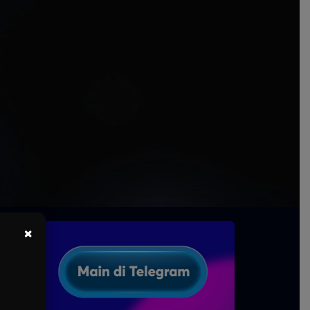
Pindai kode
untuk Und
Android A
×