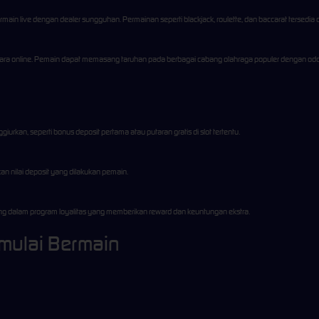
 live dengan dealer sungguhan. Permainan seperti blackjack, roulette, dan baccarat tersedia 
ra online. Pemain dapat memasang taruhan pada berbagai cabang olahraga populer dengan odds
kan, seperti bonus deposit pertama atau putaran gratis di slot tertentu.
n nilai deposit yang dilakukan pemain.
ng dalam program loyalitas yang memberikan reward dan keuntungan ekstra.
ulai Bermain