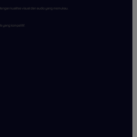
dengan kualitas visual dan audio yang memukau.
 yang kompetitif.