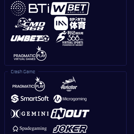
Crash Game