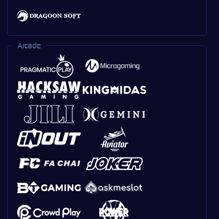
Arcade