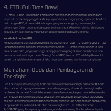
4. FTD (Full Time Draw)
FTD atau Full Time Draw adalah jenis taruhan di mana pertandingan adu ayam berakhir
tanpa ada pemenang yang jelas. Meskipun jenis hasil ini sangat jarang terjadi, taruhan FTD
mirip dengan BDD, di mana tidak ada ayam yang secara langsung memenangkan
pertarungan. Dalam beberapa kasus, pertandingan dapat dihentikan oleh juri atau karena
kedua ayam tidak mampu melanjutkan pertarungan setelah waktu tertentu.
Karakteristik taruhan FTD:
Kemungkinan Terjadi: Meskipun lebih sering dibandingkan BDD, FTD tetap merupakan hasil
yang langka dalam cockfight. Payout Menarik: Karena FTD jarang terjadi, taruhan ini juga
memberikan odds yang cukup tinggi, sehingga pemain yang bertaruh pada hasil ini bisa
mendapatkan keuntungan besar. Strategi: Seperti BDD, taruhan FTD adalah pilihan untuk
pemain yang lebih suka mengambil risiko tinggi demi peluang keuntungan yang besar.
Memahami Odds dan Pembayaran di
Cockfight
Untuk setiap jenis taruhan yang Anda pilih dalam permainan cockfight di Doremi88, Anda
akan melihat odds yang menentukan berapa banyak yang akan Anda menangkan jika
taruhan Anda berhasil. Odds ini dinyatakan dalam bentuk angka yang mewakili rasio risiko
dan imbalan. Semakin tinggi angka odds, semakin besar potensi keuntungan, tetapi juga
semakin kecil kemungkinan hasil tersebut terjadi. Misalnya: Jika Anda bertaruh pada Meron
dengan odds 1.5, itu berarti Anda akan memenangkan Rp150.000 untuk setiap
Rp100.000 yang Anda pasang, asalkan ayam Meron menang. Jika Anda bertaruh pada