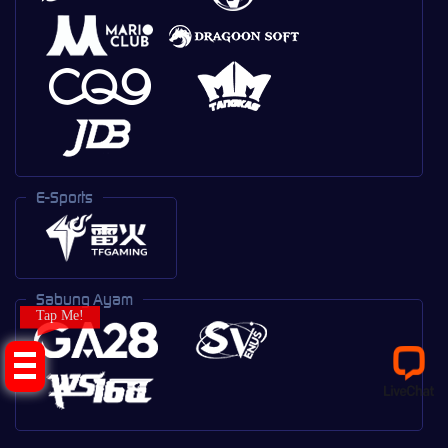
E-Sports
Sabung Ayam
Tap Me!