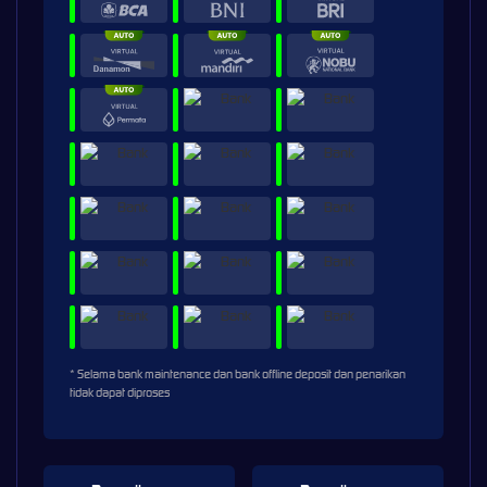
* Selama bank maintenance dan bank offline deposit dan penarikan
tidak dapat diproses