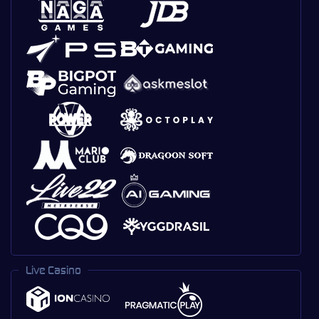
Live Casino