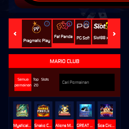
i
i
i
i
i
Facha
Fat Panda
Slot88 x PP
PG Soft
Pragmatic Play
MARIO CLUB
Semua
Top
Slots
permainan
20
Mystical Beasts
Snake Castle
Aliens Madness
GREAT BLUE
Sea Circus