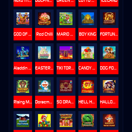
Neko The Fortune Cat
DOLPHIN REEF
GREEN GOLD
LOTTO MADNESS
ICELAND
GOD OF WEALTH
Red Chilli
MARIO GOLF
BOY KING
FORTUNE DRAGON 88
Aladdin Wishes
EASTER BUNNY
TIKI TORCH
CANDY CRUSH
DOG FORTUNE
Rising Maya
Doraemon
50 DRAGONS
HELL HOT 100
HALLOWIN