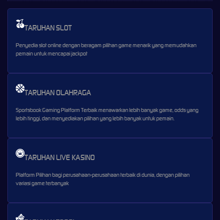
TARUHAN SLOT
Penyedia slot online dengan beragam pilihan game menarik yang memudahkan
pemain untuk mencapai jackpot
TARUHAN OLAHRAGA
Sportsbook Gaming Platform Terbaik menawarkan lebih banyak game, odds yang
lebih tinggi, dan menyediakan pilihan yang lebih banyak untuk pemain.
TARUHAN LIVE KASINO
Platform Pilihan bagi perusahaan-perusahaan terbaik di dunia, dengan pilihan
variasi game terbanyak