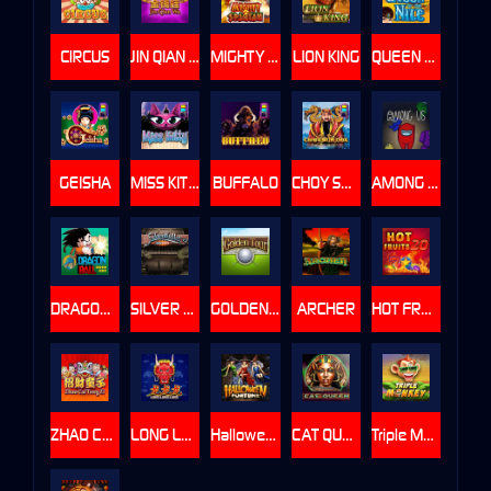
CIRCUS
JIN QIAN WA
MIGHTY SPARTAN
LION KING
QUEEN OF THE NILE
GEISHA
MISS KITTY
BUFFALO
CHOY SUN DOA
AMONG US
DRAGON BALL
SILVER BULLET
GOLDEN TOUR
ARCHER
HOT FRUITS 20
ZHAO CAI TONG ZHI
LONG LONG LONG
Halloween Fortune
CAT QUEEN
Triple Monkey