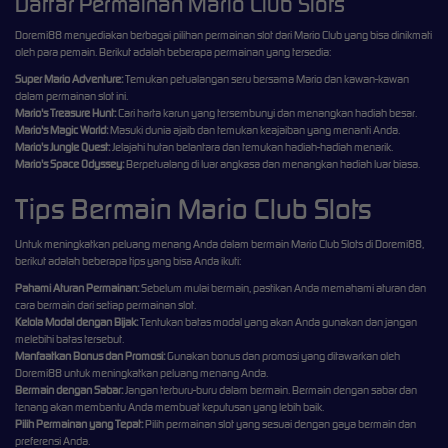
Daftar Permainan Mario Club Slots
Doremi88 menyediakan berbagai pilihan permainan slot dari Mario Club yang bisa dinikmati
oleh para pemain. Berikut adalah beberapa permainan yang tersedia:
Super Mario Adventure:
Temukan petualangan seru bersama Mario dan kawan-kawan
dalam permainan slot ini.
Mario's Treasure Hunt:
Cari harta karun yang tersembunyi dan menangkan hadiah besar.
Mario's Magic World:
Masuki dunia ajaib dan temukan keajaiban yang menanti Anda.
Mario's Jungle Quest:
Jelajahi hutan belantara dan temukan hadiah-hadiah menarik.
Mario's Space Odyssey:
Berpetualang di luar angkasa dan menangkan hadiah luar biasa.
Tips Bermain Mario Club Slots
Untuk meningkatkan peluang menang Anda dalam bermain Mario Club Slots di Doremi88,
berikut adalah beberapa tips yang bisa Anda ikuti:
Pahami Aturan Permainan:
Sebelum mulai bermain, pastikan Anda memahami aturan dan
cara bermain dari setiap permainan slot.
Kelola Modal dengan Bijak:
Tentukan batas modal yang akan Anda gunakan dan jangan
melebihi batas tersebut.
Manfaatkan Bonus dan Promosi:
Gunakan bonus dan promosi yang ditawarkan oleh
Doremi88 untuk meningkatkan peluang menang Anda.
Bermain dengan Sabar:
Jangan terburu-buru dalam bermain. Bermain dengan sabar dan
tenang akan membantu Anda membuat keputusan yang lebih baik.
Pilih Permainan yang Tepat:
Pilih permainan slot yang sesuai dengan gaya bermain dan
preferensi Anda.