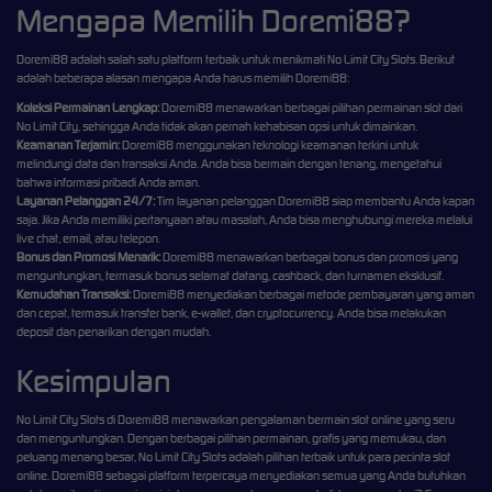
Mengapa Memilih Doremi88?
Doremi88 adalah salah satu platform terbaik untuk menikmati No Limit City Slots. Berikut
adalah beberapa alasan mengapa Anda harus memilih Doremi88:
Koleksi Permainan Lengkap:
Doremi88 menawarkan berbagai pilihan permainan slot dari
No Limit City, sehingga Anda tidak akan pernah kehabisan opsi untuk dimainkan.
Keamanan Terjamin:
Doremi88 menggunakan teknologi keamanan terkini untuk
melindungi data dan transaksi Anda. Anda bisa bermain dengan tenang, mengetahui
bahwa informasi pribadi Anda aman.
Layanan Pelanggan 24/7:
Tim layanan pelanggan Doremi88 siap membantu Anda kapan
saja. Jika Anda memiliki pertanyaan atau masalah, Anda bisa menghubungi mereka melalui
live chat, email, atau telepon.
Bonus dan Promosi Menarik:
Doremi88 menawarkan berbagai bonus dan promosi yang
menguntungkan, termasuk bonus selamat datang, cashback, dan turnamen eksklusif.
Kemudahan Transaksi:
Doremi88 menyediakan berbagai metode pembayaran yang aman
dan cepat, termasuk transfer bank, e-wallet, dan cryptocurrency. Anda bisa melakukan
deposit dan penarikan dengan mudah.
Kesimpulan
No Limit City Slots di Doremi88 menawarkan pengalaman bermain slot online yang seru
dan menguntungkan. Dengan berbagai pilihan permainan, grafis yang memukau, dan
peluang menang besar, No Limit City Slots adalah pilihan terbaik untuk para pecinta slot
online. Doremi88 sebagai platform terpercaya menyediakan semua yang Anda butuhkan