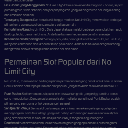
visual yang luar biasa.
Fitur Bonus yang Menggiurkan:
No Limit City Slots menawarkan berbagai fitur bonus, seperti
putaran gratis, wilds, scatters, dan jackpot progresif, yang meningkatkan peluang menang
dan keseruan bermain.
Tema yang Beragam:
Dari tema klasik hingga modern, No Limit City menawarkan berbagai
pilihan tema yang sesuai dengan selera setiap pemain.
Kemudahan Akses:
No Limit City Slots dapat diakses melalui berbagai perangkat, termasuk
desktop, tablet, dan smartphone. Anda bisa bermain kapan saja dan di mana saja.
Keamanan dan Kepercayaan:
Sebagai penyedia perangkat lunak terkemuka, No Limit City
menjamin keamanan dan keadilan setiap permainan. Anda bisa bermain dengan tenang,
mengetahui bahwa setiap putaran adalah adil dan aman.
Permainan Slot Populer dari No
Limit City
No Limit City menawarkan berbagai pilihan permainan slot yang cocok untuk semua selera.
Berikut adalah beberapa permainan slot populer yang bisa Anda temukan di Doremi88:
Punk Rocker:
Slot bertema musik punk ini menawarkan grafis yang edgy dan fitur bonus
yang menggiurkan. Dengan putaran gratis dan multiplier yang tinggi, Punk Rocker adalah
pilihan yang sempurna untuk para pencari sensasi.
San Quentin xWays:
Game slot bertema penjara ini menawarkan grafis yang gelap dan
menegangkan, serta fitur xWays yang unik. Setiap kemenangan akan memicu multiplier
yang semakin besar, membuat San Quentin xWays sangat menguntungkan.
Deadwood:
Slot bertema koboi ini menawarkan grafis yang epik dan fitur putaran gratis
dengan multiplier yang tinggi. Deadwood adalah pilihan yang tepat untuk para pencari