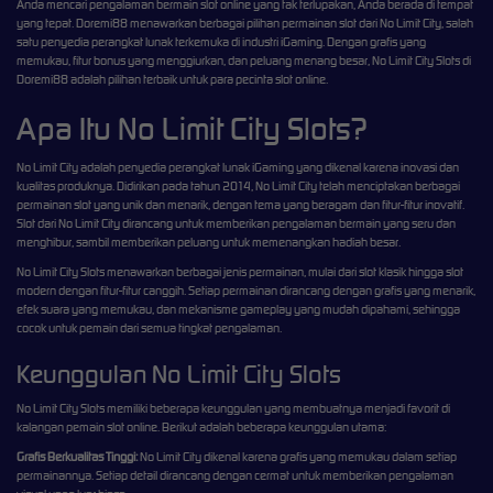
Anda mencari pengalaman bermain slot online yang tak terlupakan, Anda berada di tempat
yang tepat. Doremi88 menawarkan berbagai pilihan permainan slot dari No Limit City, salah
satu penyedia perangkat lunak terkemuka di industri iGaming. Dengan grafis yang
memukau, fitur bonus yang menggiurkan, dan peluang menang besar, No Limit City Slots di
Doremi88 adalah pilihan terbaik untuk para pecinta slot online.
Apa Itu No Limit City Slots?
No Limit City adalah penyedia perangkat lunak iGaming yang dikenal karena inovasi dan
kualitas produknya. Didirikan pada tahun 2014, No Limit City telah menciptakan berbagai
permainan slot yang unik dan menarik, dengan tema yang beragam dan fitur-fitur inovatif.
Slot dari No Limit City dirancang untuk memberikan pengalaman bermain yang seru dan
menghibur, sambil memberikan peluang untuk memenangkan hadiah besar.
No Limit City Slots menawarkan berbagai jenis permainan, mulai dari slot klasik hingga slot
modern dengan fitur-fitur canggih. Setiap permainan dirancang dengan grafis yang menarik,
efek suara yang memukau, dan mekanisme gameplay yang mudah dipahami, sehingga
cocok untuk pemain dari semua tingkat pengalaman.
Keunggulan No Limit City Slots
No Limit City Slots memiliki beberapa keunggulan yang membuatnya menjadi favorit di
kalangan pemain slot online. Berikut adalah beberapa keunggulan utama:
Grafis Berkualitas Tinggi:
No Limit City dikenal karena grafis yang memukau dalam setiap
permainannya. Setiap detail dirancang dengan cermat untuk memberikan pengalaman