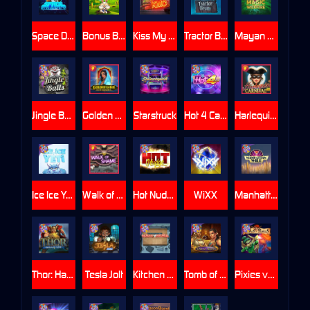
Space Donkey
Bonus Bunnies
Kiss My Chainsaw
Tractor Beam
Mayan Magic Wildfire
Jingle Balls
Golden Genie And The Walking Wilds
Starstruck
Hot 4 Cash
Harlequin Carnival
Ice Ice Yeti
Walk of Shame
Hot Nudge
WiXX
Manhattan Goes Wild
Thor: Hammer Time
Tesla Jolt
Kitchen Drama: Sushi Mania
Tomb of Nefertiti
Pixies vs Pirates