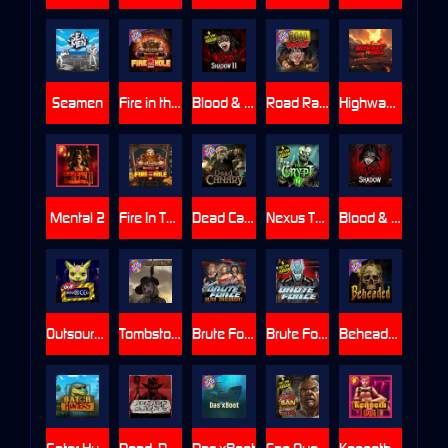
Seamen
Fire in the Hole 2
Blood & Shadow 2
Road Rage
Highway to Hell
Mental 2
Fire In The Hole xBomb
Dead Canary
Nexus The Crypt
Blood & Shadow
Outsourced
Tombstone RIP
Brute Force: Alien Onslaught
Brute Force
Beheaded