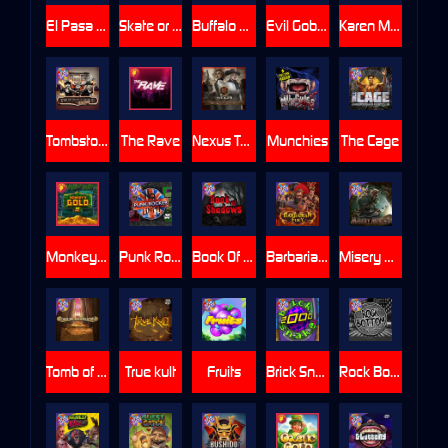
El Pasa Gunfight xNudge
Skate or Die
Buffalo Hunter
Evil Goblins xBomb
Karen Maneater
Tombstone No Mercy
The Rave
Nexus Tombstone RIP
Munchies
The Cage
Monkey's Gold xPays
Punk Rocker
Book Of Shadows
Barbarian Fury
Misery Mining
Tomb of Akhenaten
True kult
Fruits
Brick Snake 2000
Rock Bottom