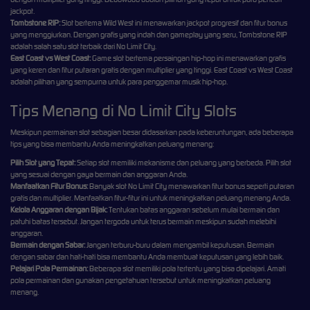
jackpot.
Tombstone RIP:
Slot bertema Wild West ini menawarkan jackpot progresif dan fitur bonus
yang menggiurkan. Dengan grafis yang indah dan gameplay yang seru, Tombstone RIP
adalah salah satu slot terbaik dari No Limit City.
East Coast vs West Coast:
Game slot bertema persaingan hip-hop ini menawarkan grafis
yang keren dan fitur putaran gratis dengan multiplier yang tinggi. East Coast vs West Coast
adalah pilihan yang sempurna untuk para penggemar musik hip-hop.
Tips Menang di No Limit City Slots
Meskipun permainan slot sebagian besar didasarkan pada keberuntungan, ada beberapa
tips yang bisa membantu Anda meningkatkan peluang menang:
Pilih Slot yang Tepat:
Setiap slot memiliki mekanisme dan peluang yang berbeda. Pilih slot
yang sesuai dengan gaya bermain dan anggaran Anda.
Manfaatkan Fitur Bonus:
Banyak slot No Limit City menawarkan fitur bonus seperti putaran
gratis dan multiplier. Manfaatkan fitur-fitur ini untuk meningkatkan peluang menang Anda.
Kelola Anggaran dengan Bijak:
Tentukan batas anggaran sebelum mulai bermain dan
patuhi batas tersebut. Jangan tergoda untuk terus bermain meskipun sudah melebihi
anggaran.
Bermain dengan Sabar:
Jangan terburu-buru dalam mengambil keputusan. Bermain
dengan sabar dan hati-hati bisa membantu Anda membuat keputusan yang lebih baik.
Pelajari Pola Permainan:
Beberapa slot memiliki pola tertentu yang bisa dipelajari. Amati
pola permainan dan gunakan pengetahuan tersebut untuk meningkatkan peluang
menang.