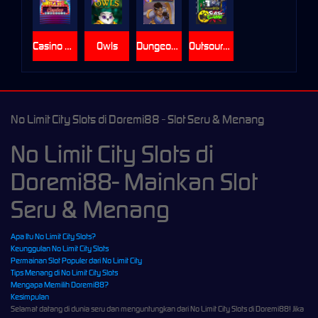
Casino Win Spin
Owls
Dungeon Quest
Outsourced: Slash Game
No Limit City Slots di Doremi88 - Slot Seru & Menang
No Limit City Slots di
Doremi88- Mainkan Slot
Seru & Menang
Apa Itu No Limit City Slots?
Keunggulan No Limit City Slots
Permainan Slot Populer dari No Limit City
Tips Menang di No Limit City Slots
Mengapa Memilih Doremi88?
Kesimpulan
Selamat datang di dunia seru dan menguntungkan dari No Limit City Slots di Doremi88! Jika