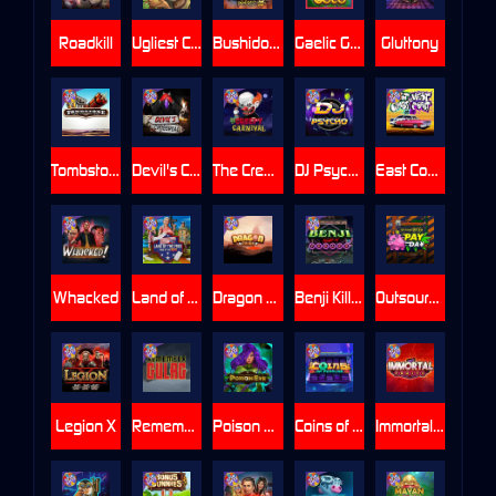
Roadkill
Ugliest Catch
Bushido Way xNudge
Gaelic Gold
Gluttony
Tombstone
Devil's Crossroad
The Creepy Carnival
DJ Psycho
East Coast Vs West Coast
Whacked
Land of the Free
Dragon Tribe
Benji Killed in Vegas
Outsourced: Payday
Legion X
Remember Gulag
Poison Eve
Coins of Fortune
Immortal Fruits