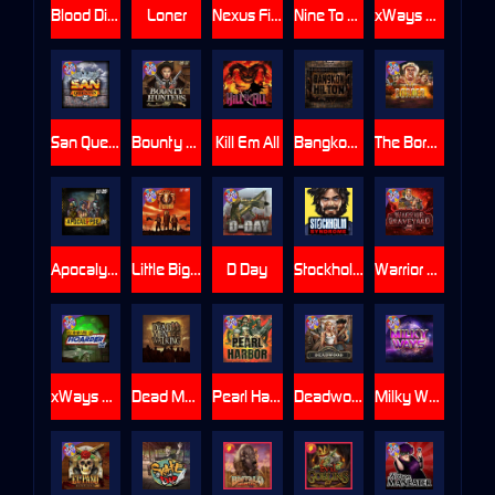
Blood Diamond
Loner
Nexus Fire In The Hole xBomb
Nine To Five
xWays Hoarder 2
San Quentin xWays
Bounty Hunters xNudge®
Kill Em All
Bangkok Hilton
The Border
Apocalypse Super xNudge
Little Bighorn
D Day
Stockholm Syndrome
Warrior Graveyard xNudge
xWays Hoarder xSplit
Dead Men Walking
Pearl Harbor
Deadwood xNudge
Milky Ways