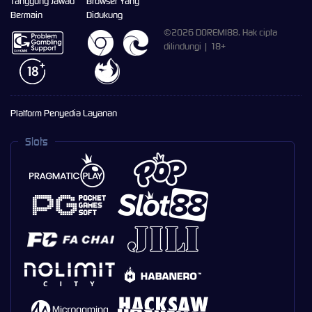
Tanggung Jawab
Browser Yang
Bermain
Didukung
©2026 DOREMI88. Hak cipta
dilindungi | 18+
Platform Penyedia Layanan
Slots