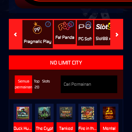
i
i
i
i
i
Facha
Fat Panda
Slot88 x PP
PG Soft
Pragmatic Play
NO LIMIT CITY
Semua
Top
Slots
permainan
20
Duck Hunters
The Crypt
Tanked
Fire in the Hole 3
Mental