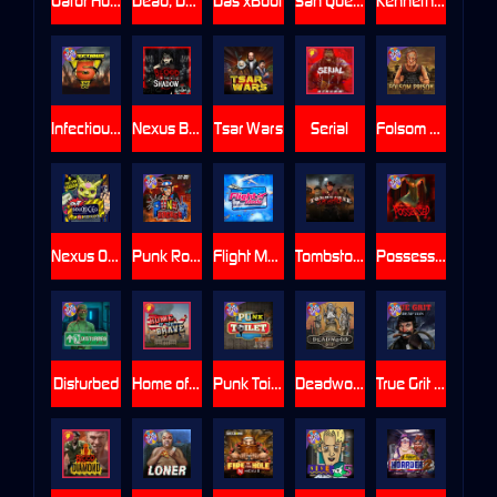
Gator Hunters
Dead, Dead, or Deader
Das xBoot
San Quentin 2: Death Row
Kenneth Must Die
Infectious 5 xWays
Nexus Blood & Shadow
Tsar Wars
Serial
Folsom Prison
Nexus Outsourced
Punk Rocker 2
Flight Mode
Tombstone Slaughter
Possessed
Disturbed
Home of the Brave
Punk Toilet
Deadwood R.I.P
True Grit Redemption