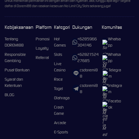
untuk menikmati permainan ini dengan aman dan nyaman. Jadi, tunggu apa lagi? Segera
daftar di Doremi88 dan rasakan keseruan No Limit City Slots sekarang juga!
Kebijaksanaan
Platform
Kategori
Dukungan
Komunitas
Tentang
Promosi
Hot
+6285966
Whatsa
DOREMI88
Games
304146
pp
Loyalty
Responsible
Slots
+62821524
Whatsa
Referral
Gambling
27685
pp
Live
Pusat Bantuan
Casino
csdoremi8
Telegra
8
m
Syarat dan
Race
Ketentuan
csdoremi8
Instagra
Togel
8
m
BLOG
Olahraga
Facebo
Crash
ok
Game
Arcade
E-Sports