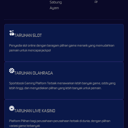
Sabung
Ayam
TARUHAN SLOT
Penyedia slot online dengan beragam pilihan game menarik yang memudahkan
pemain untuk mencapai jackpot
TARUHAN OLAHRAGA
Sportsbook Gaming Platform Terbaik menawarkan lebih banyak game, odds yang
lebih tinggi, dan menyediakan pilihan yang lebih banyak untuk pemain.
TARUHAN LIVE KASINO
Platform Pilihan bagi perusahaan-perusahaan terbaik di dunia, dengan pilihan
variasi game terbanyak