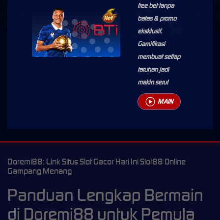
free bet tanpa
batas & promo
eksklusif.
Gamifikasi
membuat setiap
taruhan jadi
makin seru!
MAIN
Doremi88: Link Situs Slot Gacor Hari Ini Slot88 Online
Gampang Menang
Panduan Lengkap Bermain
di Doremi88 untuk Pemula