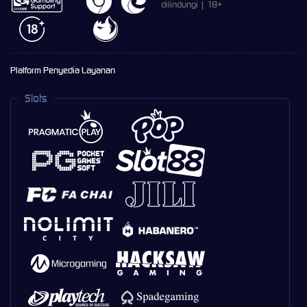
dilindungi | 18+
Platform Penyedia Layanan
Slots