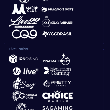
Live Casino