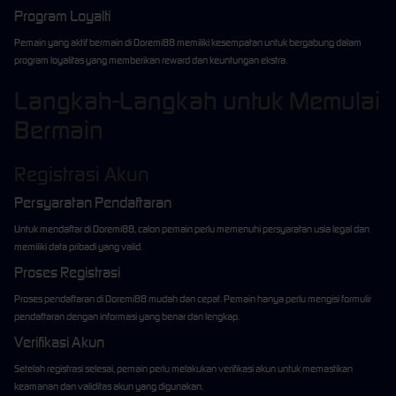
Program Loyalti
Pemain yang aktif bermain di Doremi88 memiliki kesempatan untuk bergabung dalam
program loyalitas yang memberikan reward dan keuntungan ekstra.
Langkah-Langkah untuk Memulai
Bermain
Registrasi Akun
Persyaratan Pendaftaran
Untuk mendaftar di Doremi88, calon pemain perlu memenuhi persyaratan usia legal dan
memiliki data pribadi yang valid.
Proses Registrasi
Proses pendaftaran di Doremi88 mudah dan cepat. Pemain hanya perlu mengisi formulir
pendaftaran dengan informasi yang benar dan lengkap.
Verifikasi Akun
Setelah registrasi selesai, pemain perlu melakukan verifikasi akun untuk memastikan
keamanan dan validitas akun yang digunakan.