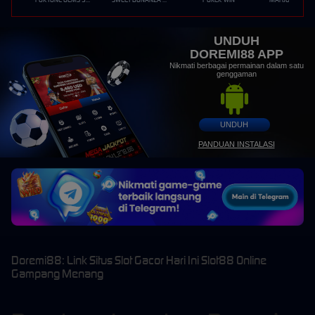
UNDUH
DOREMI88 APP
Nikmati berbagai permainan dalam satu
genggaman
UNDUH
PANDUAN INSTALASI
Doremi88: Link Situs Slot Gacor Hari Ini Slot88 Online
Gampang Menang