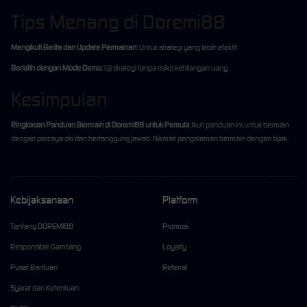
Tips Menang di Doremi88
Mengikuti Berita dan Update Permainan:
Untuk strategi yang lebih efektif.
Berlatih dengan Mode Demo:
Uji strategi tanpa risiko kehilangan uang.
Kesimpulan
Ringkasan Panduan Bermain di Doremi88 untuk Pemula:
Ikuti panduan ini untuk bermain
dengan percaya diri dan bertanggung jawab. Nikmati pengalaman bermain dengan bijak.
Kebijaksanaan
Platform
Tentang DOREMI88
Promosi
Responsible Gambling
Loyalty
Pusat Bantuan
Referral
Syarat dan Ketentuan