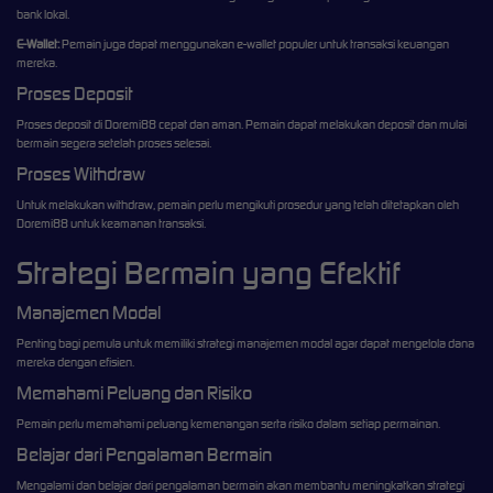
bank lokal.
E-Wallet:
Pemain juga dapat menggunakan e-wallet populer untuk transaksi keuangan
mereka.
Proses Deposit
Proses deposit di Doremi88 cepat dan aman. Pemain dapat melakukan deposit dan mulai
bermain segera setelah proses selesai.
Proses Withdraw
Untuk melakukan withdraw, pemain perlu mengikuti prosedur yang telah ditetapkan oleh
Doremi88 untuk keamanan transaksi.
Strategi Bermain yang Efektif
Manajemen Modal
Penting bagi pemula untuk memiliki strategi manajemen modal agar dapat mengelola dana
mereka dengan efisien.
Memahami Peluang dan Risiko
Pemain perlu memahami peluang kemenangan serta risiko dalam setiap permainan.
Belajar dari Pengalaman Bermain
Mengalami dan belajar dari pengalaman bermain akan membantu meningkatkan strategi