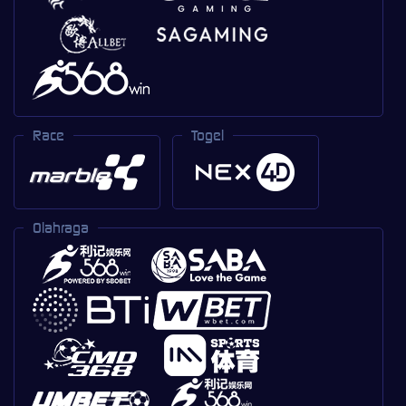
Race
Togel
Olahraga