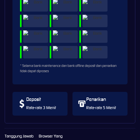
* Selama bank maintenance dan bank offline deposit dan penarikan
tidak dapat diproses
Deposit
Penarikan
Rata-rata 3 Menit
Rata-rata 5 Menit
Tanggung Jawab
Browser Yang