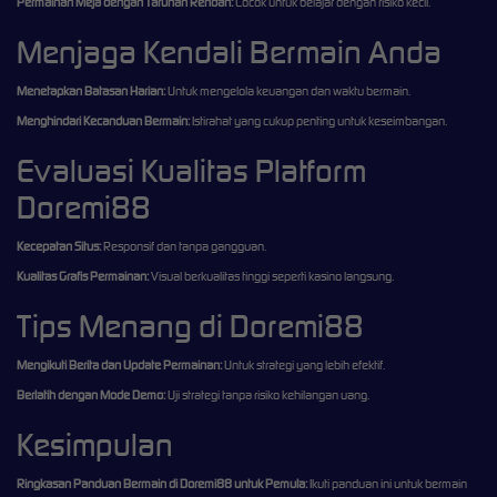
Permainan Meja dengan Taruhan Rendah:
Cocok untuk belajar dengan risiko kecil.
Menjaga Kendali Bermain Anda
Menetapkan Batasan Harian:
Untuk mengelola keuangan dan waktu bermain.
Menghindari Kecanduan Bermain:
Istirahat yang cukup penting untuk keseimbangan.
Evaluasi Kualitas Platform
Doremi88
Kecepatan Situs:
Responsif dan tanpa gangguan.
Kualitas Grafis Permainan:
Visual berkualitas tinggi seperti kasino langsung.
Tips Menang di Doremi88
Mengikuti Berita dan Update Permainan:
Untuk strategi yang lebih efektif.
Berlatih dengan Mode Demo:
Uji strategi tanpa risiko kehilangan uang.
Kesimpulan
Ringkasan Panduan Bermain di Doremi88 untuk Pemula:
Ikuti panduan ini untuk bermain