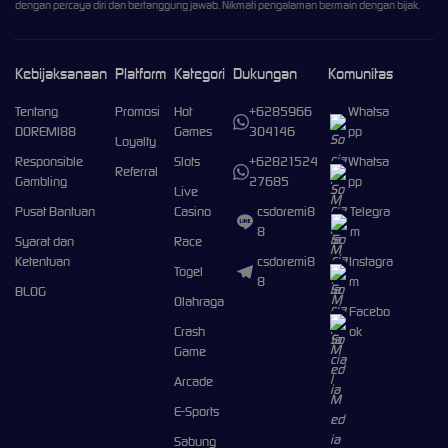
dengan percaya diri dan bertanggung jawab. Nikmati pengalaman bermain dengan bijak.
Kebijaksanaan
Platform
Kategori
Dukungan
Komunitas
Tentang
Promosi
Hot
+6285966
Whatsa
DOREMI88
Games
304146
pp
Loyalty
Responsible
Slots
+62821524
Whatsa
Referral
Gambling
27685
pp
Live
Pusat Bantuan
Casino
csdoremi8
Telegra
8
m
Syarat dan
Race
Ketentuan
csdoremi8
Instagra
Togel
8
m
BLOG
Olahraga
Facebo
Crash
ok
Game
Arcade
E-Sports
Sabung